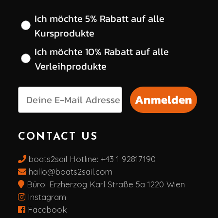
Wähle deinen gewünschten Rabatt
Ich möchte 5% Rabatt auf alle
Kursprodukte
Ich möchte 10% Rabatt auf alle
Verleihprodukte
Anmelden
CONTACT US
boats2sail Hotline:
+43 1 92817190
hallo@boats2sail.com
Büro: Erzherzog Karl Straße 5a 1220 Wien
Instagram
Facebook