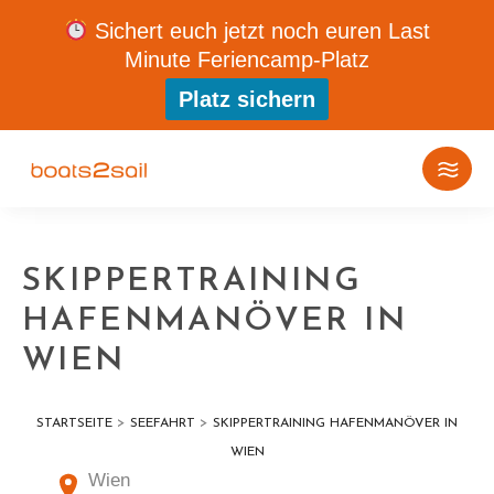
Sichert euch jetzt noch euren Last
Minute Feriencamp-Platz
Platz sichern
SKIPPERTRAINING
HAFENMANÖVER IN
WIEN
>
>
STARTSEITE
SEEFAHRT
SKIPPERTRAINING HAFENMANÖVER IN
WIEN
Wien