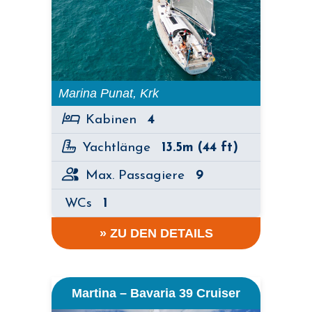
Marina Punat, Krk
Kabinen
4
Yachtlänge
13.5m (44 ft)
Max. Passagiere
9
WCs
1
» ZU DEN DETAILS
Martina – Bavaria 39 Cruiser