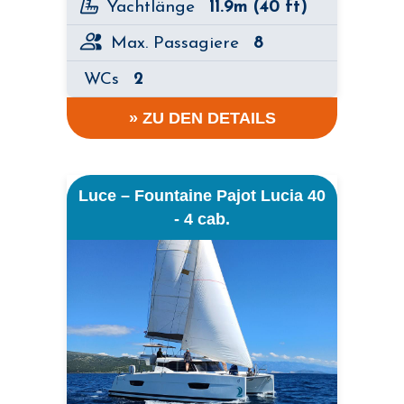
Yachtlänge
11.9m (40 ft)
Max. Passagiere
8
WCs
2
» ZU DEN DETAILS
Luce – Fountaine Pajot Lucia 40
- 4 cab.