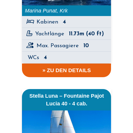
Marina Punat, Krk
Kabinen
4
Yachtlänge
11.73m (40 ft)
Max. Passagiere
10
WCs
4
» ZU DEN DETAILS
Stella Luna – Fountaine Pajot
Lucia 40 - 4 cab.