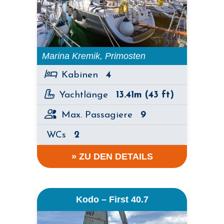
Marina Kremik, Primosten
Kabinen
4
Yachtlänge
13.41m (43 ft)
Max. Passagiere
9
WCs
2
» ZU DEN DETAILS
Kodo – First 40.7