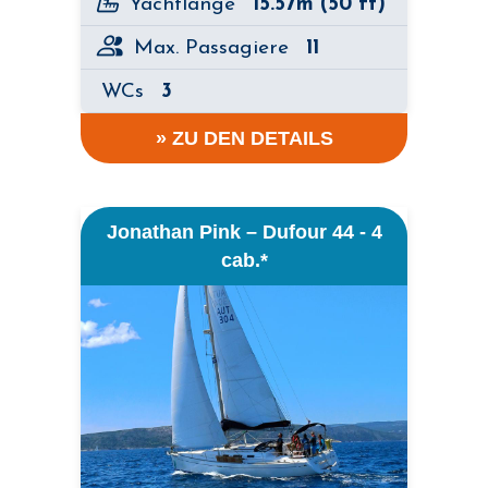
Yachtlänge
15.57m (50 ft)
Max. Passagiere
11
WCs
3
» ZU DEN DETAILS
Jonathan Pink – Dufour 44 - 4
cab.*