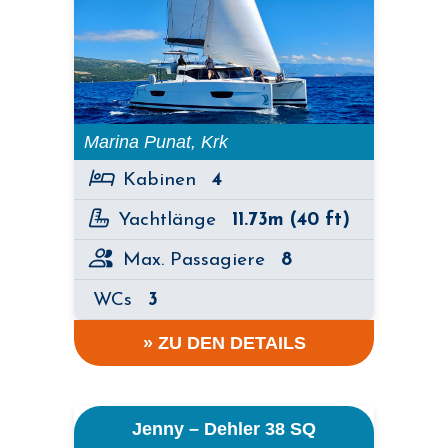
Marina Punat, Krk
Kabinen
4
Yachtlänge
11.73m (40 ft)
Max. Passagiere
8
WCs
3
» ZU DEN DETAILS
Jenny – Dehler 38 SQ