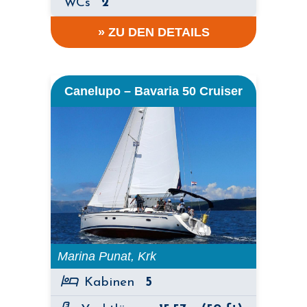
WCs
2
» ZU DEN DETAILS
Canelupo – Bavaria 50 Cruiser
Marina Punat, Krk
Kabinen
5