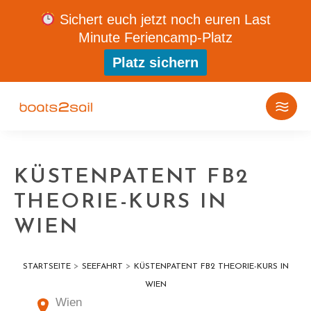
Sichert euch jetzt noch euren Last
Minute Feriencamp-Platz
Platz sichern
KÜSTENPATENT FB2
THEORIE-KURS IN
WIEN
>
>
STARTSEITE
SEEFAHRT
KÜSTENPATENT FB2 THEORIE-KURS IN
WIEN
Wien