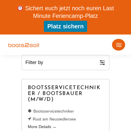
Sichert euch jetzt noch euren Last
Minute Feriencamp-Platz
Platz sichern
Filter by
BOOTSSERVICETECHNIK
ER / BOOTSBAUER
(M/W/D)
Bootsservicetechniker
Rust am Neusiedlersee
More Details