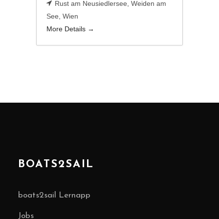
Rust am Neusiedlersee
Weiden am
See
Wien
More Details
BOATS2SAIL
boats2sail Lernapp
Jobs