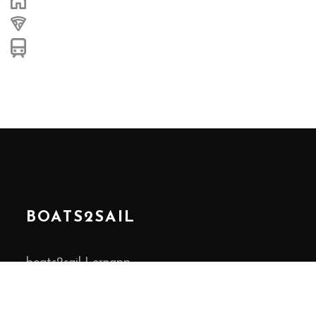
BOATS2SAIL
boats2sail Lernapp
Jobs