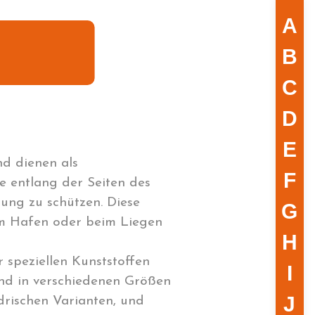
A
B
C
D
E
nd dienen als
F
e entlang der Seiten des
ung zu schützen. Diese
G
im Hafen oder beim Liegen
H
 speziellen Kunststoffen
I
ind in verschiedenen Größen
J
ndrischen Varianten, und