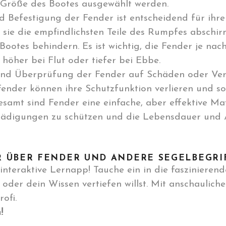
 Größe des Bootes ausgewählt werden.
d Befestigung der Fender ist entscheidend für ihren
sie die empfindlichsten Teile des Rumpfes abschirm
Bootes behindern. Es ist wichtig, die Fender je nac
 höher bei Flut oder tiefer bei Ebbe.
d Überprüfung der Fender auf Schäden oder Versc
ender können ihre Schutzfunktion verlieren und soll
gesamt sind Fender eine einfache, aber effektive
hädigungen zu schützen und die Lebensdauer und Ä
R ÜBER FENDER UND ANDERE SEGELBEGRI
interaktive Lernapp! Tauche ein in die faszinierend
oder dein Wissen vertiefen willst. Mit anschaulich
ofi.
n
!