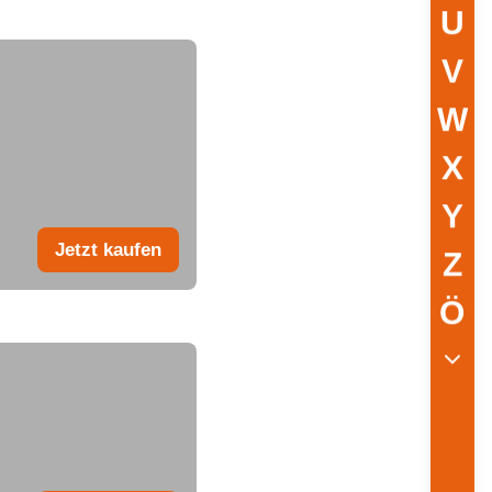
U
V
W
X
Y
Jetzt kaufen
Z
Ö