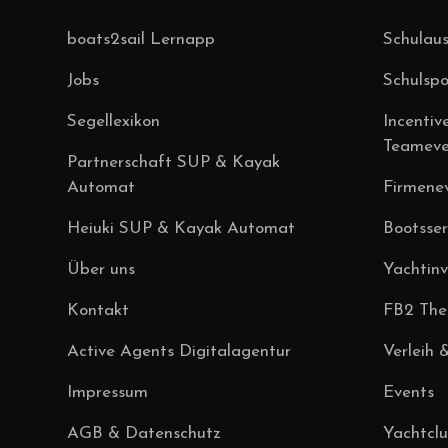
boats2sail Lernapp
Schulaus
Jobs
Schulsp
Segellexikon
Incentiv
Teameve
Partnerschaft SUP & Kayak
Automat
Firmene
Heiuki SUP & Kayak Automat
Bootsser
Über uns
Yachtin
Kontakt
FB2 Theo
Active Agents Digitalagentur
Verleih 
Impressum
Events
AGB & Datenschutz
Yachtcl