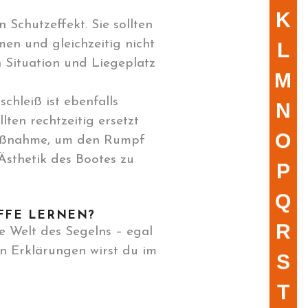
K
 Schutzeffekt. Sie sollten
en und gleichzeitig nicht
L
h Situation und Liegeplatz
M
hleiß ist ebenfalls
N
ten rechtzeitig ersetzt
O
 Maßnahme, um den Rumpf
sthetik des Bootes zu
P
Q
FFE LERNEN?
R
e Welt des Segelns – egal
en Erklärungen wirst du im
S
T