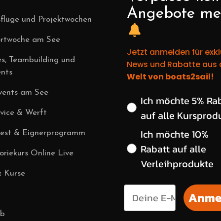
Angebote me
flüge und Projektwochen
ortwoche am See
Jetzt anmelden für exkl
es, Teambuilding und
News und Rabatte aus 
nts
Welt von boats2sail!
vents am See
Wähle deinen gewün
Ich möchte 5% Ra
auf alle Kursprod
vice & Werft
Ich möchte 10%
vest & Eignerprogramm
Rabatt auf alle
riekurs Online Live
Verleihprodukte
& Kurse
Anme
ub