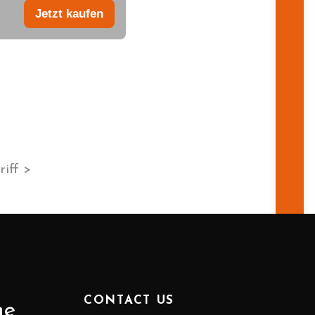
Jetzt kaufen
iff >
CONTACT US
ne