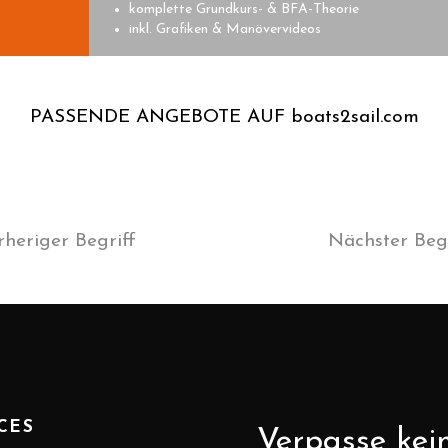
komplette Grundkurs- & BFA-Theorie
inkl. Grafiken & Manövervideos
PASSENDE ANGEBOTE AUF boats2sail.com
rheriger Begriff
Nächster Begr
CES
Verpasse kei