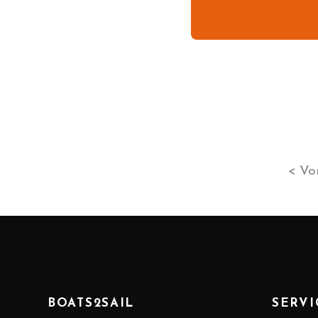
< Vo
BOATS2SAIL
SERVI