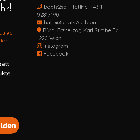
boats2sail Hotline:
+43 1
hr!
92817190
hallo@boats2sail.com
Büro: Erzherzog Karl Straße 5a
usive
1220 Wien
der
Instagram
Facebook
schten Rabatt
batt
ukte
lden