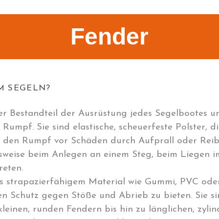
Fender
IM SEGELN?
her Bestandteil der Ausrüstung jedes Segelbootes u
umpf. Sie sind elastische, scheuerfeste Polster, di
m den Rumpf vor Schäden durch Aufprall oder Reib
lsweise beim Anlegen an einem Steg, beim Liegen 
eten.
us strapazierfähigem Material wie Gummi, PVC oder
ven Schutz gegen Stöße und Abrieb zu bieten. Sie s
kleinen, runden Fendern bis hin zu länglichen, zyli