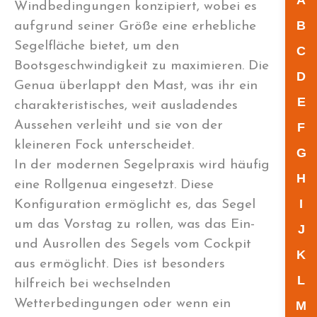
A
Windbedingungen konzipiert, wobei es
B
aufgrund seiner Größe eine erhebliche
Segelfläche bietet, um den
C
Bootsgeschwindigkeit zu maximieren. Die
D
Genua überlappt den Mast, was ihr ein
E
charakteristisches, weit ausladendes
Aussehen verleiht und sie von der
F
kleineren Fock unterscheidet.
G
In der modernen Segelpraxis wird häufig
H
eine Rollgenua eingesetzt. Diese
I
Konfiguration ermöglicht es, das Segel
um das Vorstag zu rollen, was das Ein-
J
und Ausrollen des Segels vom Cockpit
K
aus ermöglicht. Dies ist besonders
L
hilfreich bei wechselnden
Wetterbedingungen oder wenn ein
M