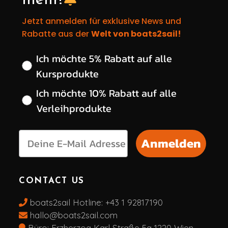
mehr!
Jetzt anmelden für exklusive News und
Rabatte aus der
Welt von boats2sail!
Wähle deinen gewünschten Rabatt
Ich möchte 5% Rabatt auf alle
Kursprodukte
Ich möchte 10% Rabatt auf alle
Verleihprodukte
Anmelden
CONTACT US
boats2sail Hotline:
+43 1 92817190
hallo@boats2sail.com
Büro: Erzherzog Karl Straße 5a 1220 Wien