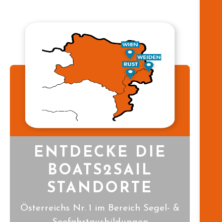
ENTDECKE DIE
BOATS2SAIL
STANDORTE
Österreichs Nr. 1 im Bereich Segel- &