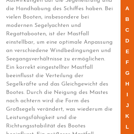
Auswirkungen auf die Segelleistung und
A
die Handhabung des Schiffes haben. Bei
vielen Booten, insbesondere bei
B
modernen Segelyachten und
C
Regattabooten, ist der Mastfall
D
einstellbar, um eine optimale Anpassung
an verschiedene Windbedingungen und
E
Seegangsverhältnisse zu ermöglichen.
F
Ein korrekt eingestellter Mastfall
G
beeinflusst die Verteilung der
H
Segelkräfte und das Gleichgewicht des
Bootes. Durch die Neigung des Mastes
I
nach achtern wird die Form des
J
Großsegels verändert, was wiederum die
K
Leistungsfähigkeit und die
Richtungsstabilität des Bootes
L