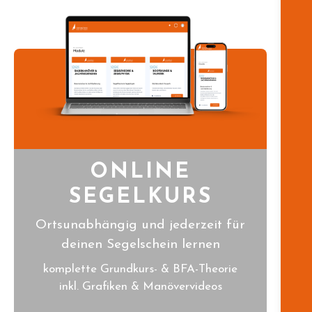
ONLINE
SEGELKURS
Ortsunabhängig und jederzeit für
deinen Segelschein lernen
komplette Grundkurs- & BFA-Theorie
inkl. Grafiken & Manövervideos