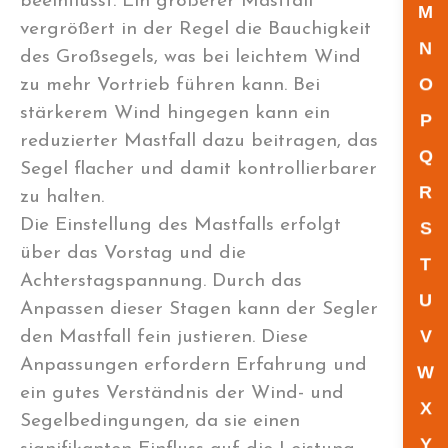
beeinflusst. Ein größerer Mastfall
M
vergrößert in der Regel die Bauchigkeit
N
des Großsegels, was bei leichtem Wind
O
zu mehr Vortrieb führen kann. Bei
stärkerem Wind hingegen kann ein
P
reduzierter Mastfall dazu beitragen, das
Q
Segel flacher und damit kontrollierbarer
R
zu halten.
Die Einstellung des Mastfalls erfolgt
S
über das Vorstag und die
T
Achterstagspannung. Durch das
U
Anpassen dieser Stagen kann der Segler
V
den Mastfall fein justieren. Diese
Anpassungen erfordern Erfahrung und
W
ein gutes Verständnis der Wind- und
X
Segelbedingungen, da sie einen
Y