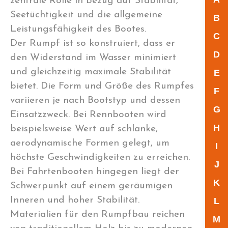
zentrale Rolle in Bezug auf Stabilität,
Seetüchtigkeit und die allgemeine
B
Leistungsfähigkeit des Bootes.
C
Der Rumpf ist so konstruiert, dass er
D
den Widerstand im Wasser minimiert
und gleichzeitig maximale Stabilität
E
bietet. Die Form und Größe des Rumpfes
F
variieren je nach Bootstyp und dessen
G
Einsatzzweck. Bei Rennbooten wird
H
beispielsweise Wert auf schlanke,
aerodynamische Formen gelegt, um
I
höchste Geschwindigkeiten zu erreichen.
J
Bei Fahrtenbooten hingegen liegt der
K
Schwerpunkt auf einem geräumigen
Inneren und hoher Stabilität.
L
Materialien für den Rumpfbau reichen
M