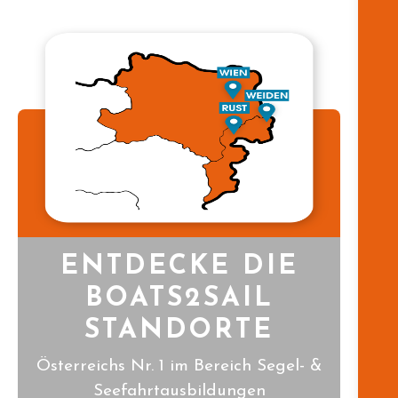
ENTDECKE DIE
BOATS2SAIL
STANDORTE
Österreichs Nr. 1 im Bereich Segel- &
Seefahrtausbildungen