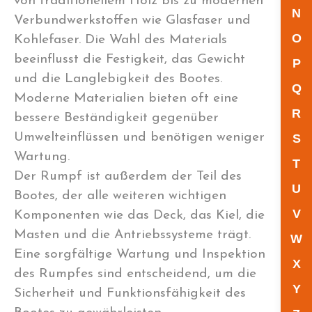
von traditionellem Holz bis zu modernen
N
Verbundwerkstoffen wie Glasfaser und
O
Kohlefaser. Die Wahl des Materials
beeinflusst die Festigkeit, das Gewicht
P
und die Langlebigkeit des Bootes.
Q
Moderne Materialien bieten oft eine
R
bessere Beständigkeit gegenüber
Umwelteinflüssen und benötigen weniger
S
Wartung.
T
Der Rumpf ist außerdem der Teil des
U
Bootes, der alle weiteren wichtigen
V
Komponenten wie das Deck, das Kiel, die
Masten und die Antriebssysteme trägt.
W
Eine sorgfältige Wartung und Inspektion
X
des Rumpfes sind entscheidend, um die
Y
Sicherheit und Funktionsfähigkeit des