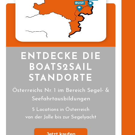
ENTDECKE DIE
BOATS2SAIL
STANDORTE
Österreichs Nr. 1 im Bereich Segel- &
Seefahrtausbildungen
5 Locations in Österreich
von der Jolle bis zur Segelyacht
Jetzt kaufen