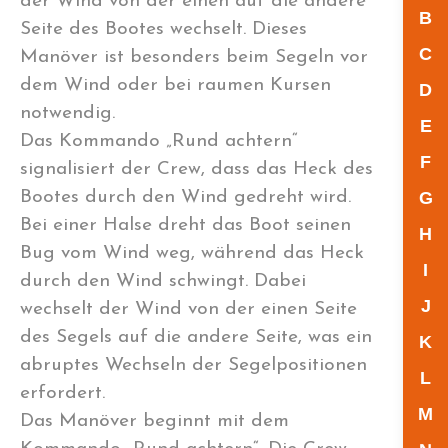
der Wind von der einen auf die andere
B
Seite des Bootes wechselt. Dieses
C
Manöver ist besonders beim Segeln vor
dem Wind oder bei raumen Kursen
D
notwendig.
E
Das Kommando „Rund achtern“
F
signalisiert der Crew, dass das Heck des
Bootes durch den Wind gedreht wird.
G
Bei einer Halse dreht das Boot seinen
H
Bug vom Wind weg, während das Heck
I
durch den Wind schwingt. Dabei
J
wechselt der Wind von der einen Seite
des Segels auf die andere Seite, was ein
K
abruptes Wechseln der Segelpositionen
L
erfordert.
M
Das Manöver beginnt mit dem