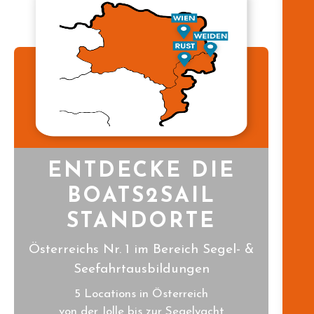
ENTDECKE DIE
BOATS2SAIL
STANDORTE
Österreichs Nr. 1 im Bereich Segel- &
Seefahrtausbildungen
5 Locations in Österreich
von der Jolle bis zur Segelyacht