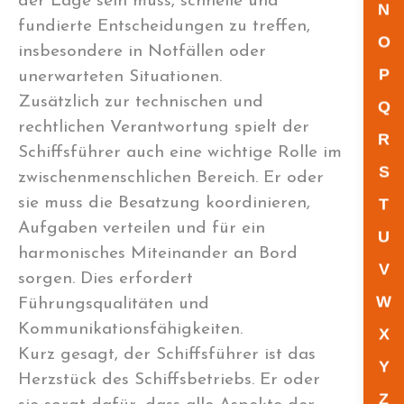
der Lage sein muss, schnelle und
N
fundierte Entscheidungen zu treffen,
O
insbesondere in Notfällen oder
P
unerwarteten Situationen.
Zusätzlich zur technischen und
Q
rechtlichen Verantwortung spielt der
R
Schiffsführer auch eine wichtige Rolle im
S
zwischenmenschlichen Bereich. Er oder
sie muss die Besatzung koordinieren,
T
Aufgaben verteilen und für ein
U
harmonisches Miteinander an Bord
V
sorgen. Dies erfordert
W
Führungsqualitäten und
Kommunikationsfähigkeiten.
X
Kurz gesagt, der Schiffsführer ist das
Y
Herzstück des Schiffsbetriebs. Er oder
Z