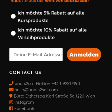
Rabatte aus der
Welt von boats2sail!
Wähle deinen gewünschten Rabatt
Ich möchte 5% Rabatt auf alle
Kursprodukte
Ich möchte 10% Rabatt auf alle
Verleihprodukte
Anmelden
CONTACT US
boats2sail Hotline:
+43 1 92817190
hallo@boats2sail.com
Büro: Erzherzog Karl Straße 5a 1220 Wien
Instagram
Facebook