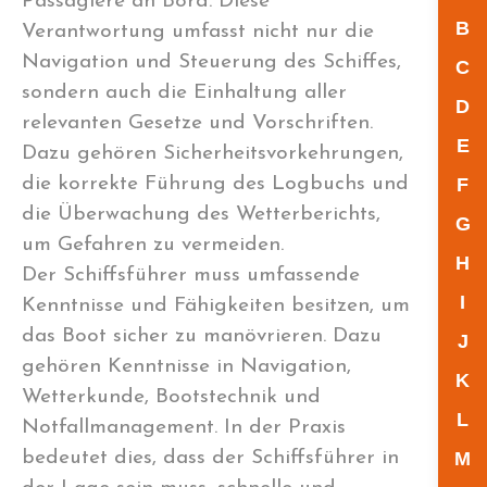
Passagiere an Bord. Diese
B
Verantwortung umfasst nicht nur die
Navigation und Steuerung des Schiffes,
C
sondern auch die Einhaltung aller
D
relevanten Gesetze und Vorschriften.
E
Dazu gehören Sicherheitsvorkehrungen,
die korrekte Führung des Logbuchs und
F
die Überwachung des Wetterberichts,
G
um Gefahren zu vermeiden.
H
Der Schiffsführer muss umfassende
I
Kenntnisse und Fähigkeiten besitzen, um
das Boot sicher zu manövrieren. Dazu
J
gehören Kenntnisse in Navigation,
K
Wetterkunde, Bootstechnik und
L
Notfallmanagement. In der Praxis
bedeutet dies, dass der Schiffsführer in
M