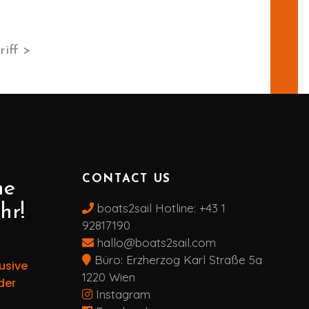
iff >
CONTACT US
ne
boats2sail Hotline:
+43 1
hr!
92817190
hallo@boats2sail.com
Büro: Erzherzog Karl Straße 5a
usive
1220 Wien
der
Instagram