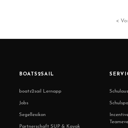
< Vo
BOATS2SAIL
SERVI
boats2sail Lernapp
Schulaus
Jobs
Schulsp
Segellexikon
Incentiv
Teameve
Partnerschaft SUP & Kayak