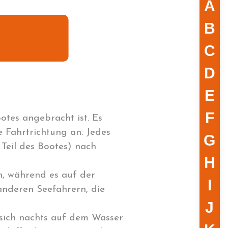
A
B
C
D
E
F
ootes angebracht ist. Es
e Fahrtrichtung an. Jedes
G
 Teil des Bootes) nach
H
n, während es auf der
I
 anderen Seefahrern, die
J
 sich nachts auf dem Wasser