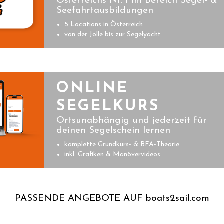
Österreichs Nr. 1 im Bereich Segel- &
Seefahrtausbildungen
5 Locations in Österreich
von der Jolle bis zur Segelyacht
ONLINE
SEGELKURS
Ortsunabhängig und jederzeit für
deinen Segelschein lernen
komplette Grundkurs- & BFA-Theorie
inkl. Grafiken & Manövervideos
PASSENDE ANGEBOTE AUF boats2sail.com