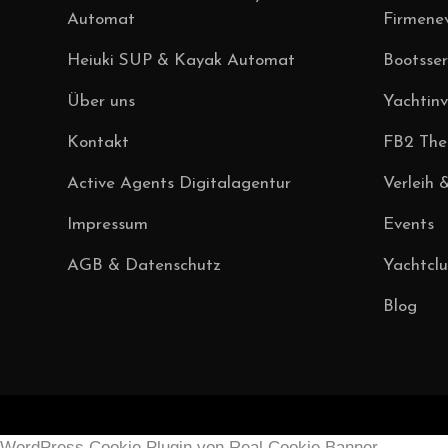
Automat
Firmene
Heiuki SUP & Kayak Automat
Bootsser
Über uns
Yachtin
Kontakt
FB2 Theo
Active Agents Digitalagentur
Verleih 
Impressum
Events
AGB & Datenschutz
Yachtcl
Blog
WordPress Cookie Plugin von Real Cookie Banner