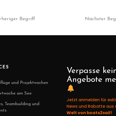
rheriger Begriff
Nächster Begr
CES
Verpasse kei
Angebote me
flüge und Projektwochen
ortwoche am See
Jetzt anmelden für exkl
es, Teambuilding und
News und Rabatte aus 
nts
Welt von boats2sail!