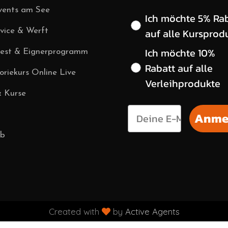
vents am See
Wähle deinen gewün
Ich möchte 5% Ra
auf alle Kursprod
vice & Werft
Ich möchte 10%
vest & Eignerprogramm
Rabatt auf alle
riekurs Online Live
Verleihprodukte
& Kurse
Anme
ub
Created with 
 by 
Active Agents