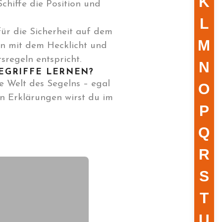
K
chiffe die Position und
L
für die Sicherheit auf dem
M
men mit dem Hecklicht und
sregeln entspricht.
N
EGRIFFE LERNEN?
e Welt des Segelns – egal
O
en Erklärungen wirst du im
P
Q
R
S
T
U