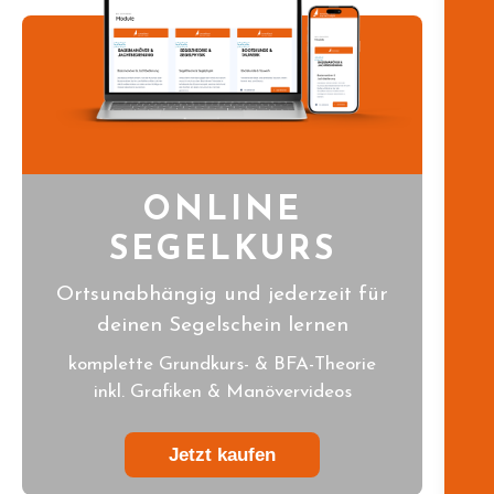
ONLINE
SEGELKURS
Ortsunabhängig und jederzeit für
deinen Segelschein lernen
komplette Grundkurs- & BFA-Theorie
inkl. Grafiken & Manövervideos
Jetzt kaufen