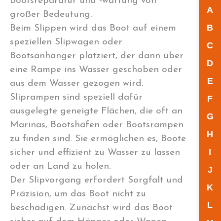
Bootsreparatur und -wartung von
A
großer Bedeutung.
B
Beim Slippen wird das Boot auf einem
speziellen Slipwagen oder
C
Bootsanhänger platziert, der dann über
D
eine Rampe ins Wasser geschoben oder
E
aus dem Wasser gezogen wird.
Sliprampen sind speziell dafür
F
ausgelegte geneigte Flächen, die oft an
G
Marinas, Bootshäfen oder Bootsrampen
H
zu finden sind. Sie ermöglichen es, Boote
I
sicher und effizient zu Wasser zu lassen
oder an Land zu holen.
J
Der Slipvorgang erfordert Sorgfalt und
K
Präzision, um das Boot nicht zu
L
beschädigen. Zunächst wird das Boot