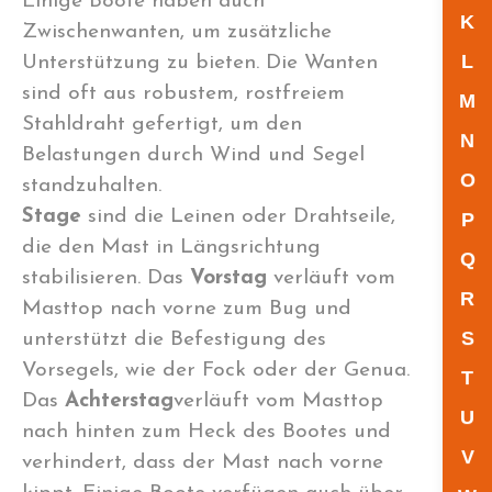
Einige Boote haben auch
K
Zwischenwanten, um zusätzliche
L
Unterstützung zu bieten. Die Wanten
sind oft aus robustem, rostfreiem
M
Stahldraht gefertigt, um den
N
Belastungen durch Wind und Segel
O
standzuhalten.
Stage
sind die Leinen oder Drahtseile,
P
die den Mast in Längsrichtung
Q
stabilisieren. Das
Vorstag
verläuft vom
R
Masttop nach vorne zum Bug und
S
unterstützt die Befestigung des
Vorsegels, wie der Fock oder der Genua.
T
Das
Achterstag
verläuft vom Masttop
U
nach hinten zum Heck des Bootes und
V
verhindert, dass der Mast nach vorne