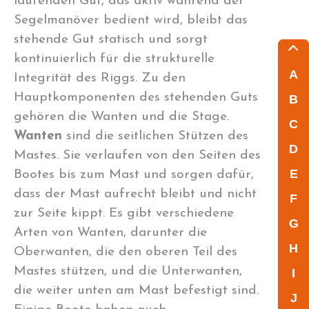
laufenden Gut, das aktiv während der
Segelmanöver bedient wird, bleibt das
stehende Gut statisch und sorgt
kontinuierlich für die strukturelle
A
Integrität des Riggs. Zu den
Hauptkomponenten des stehenden Guts
B
gehören die Wanten und die Stage.
C
Wanten
sind die seitlichen Stützen des
D
Mastes. Sie verlaufen von den Seiten des
E
Bootes bis zum Mast und sorgen dafür,
dass der Mast aufrecht bleibt und nicht
F
zur Seite kippt. Es gibt verschiedene
G
Arten von Wanten, darunter die
H
Oberwanten, die den oberen Teil des
Mastes stützen, und die Unterwanten,
I
die weiter unten am Mast befestigt sind.
J