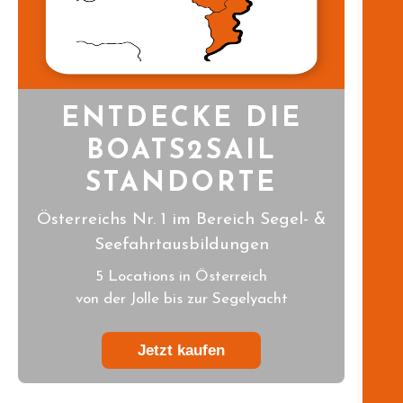
ENTDECKE DIE
BOATS2SAIL
STANDORTE
Österreichs Nr. 1 im Bereich Segel- &
Seefahrtausbildungen
5 Locations in Österreich
von der Jolle bis zur Segelyacht
Jetzt kaufen