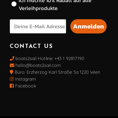
Ich möchte 10% Rabatt auf alle
Verleihprodukte
Anmelden
CONTACT US
boats2sail Hotline:
+43 1 92817190
hallo@boats2sail.com
Büro: Erzherzog Karl Straße 5a 1220 Wien
Instagram
Facebook