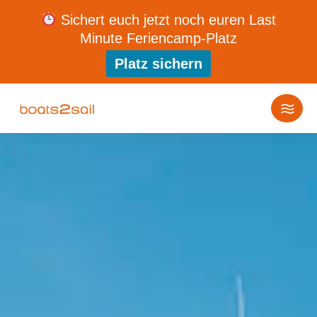
Sichert euch jetzt noch euren Last
Minute Feriencamp-Platz
Platz sichern