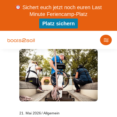
Sichert euch jetzt noch euren Last
Minute Feriencamp-Platz
Platz sichern
21. Mai 2026
Allgemein