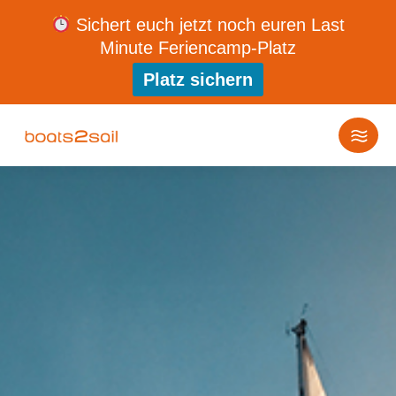
Sichert euch jetzt noch euren Last
Minute Feriencamp-Platz
Platz sichern