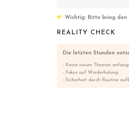
Wichtig: Bitte bring den 
REALITY CHECK
Die letzten Stunden ents
- Keine neuen Themen anfang
- Fokus auf Wiederholung
- Sicherheit durch Routine au
Wenn du dich jetzt richtig fo
→ Du gehst ruhig und vorbe
Wenn nicht:
→ Genau hier entstehen Un