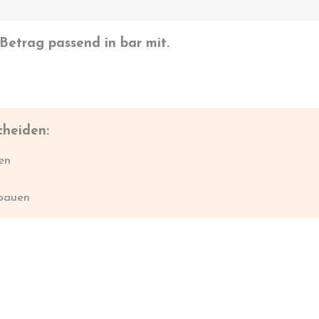
Betrag passend in bar mit.
cheiden:
en
fbauen
kussierst:
reitet in die Prüfung
sicherheiten