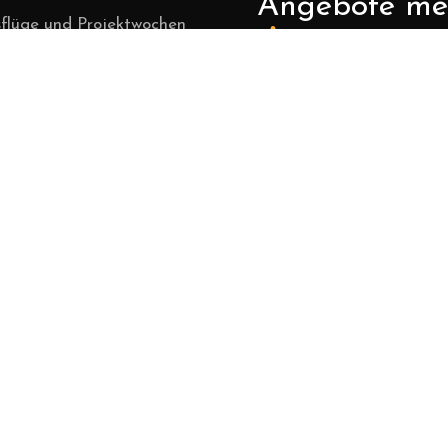
Angebote me
flüge und Projektwochen
ortwoche am See
Jetzt anmelden für exkl
News und Rabatte aus 
es, Teambuilding und
Welt von boats2sail!
nts
Wähle deinen gewün
vents am See
Ich möchte 5% Ra
auf alle Kursprod
vice & Werft
Ich möchte 10%
vest & Eignerprogramm
Rabatt auf alle
riekurs Online Live
Verleihprodukte
& Kurse
Anme
ub