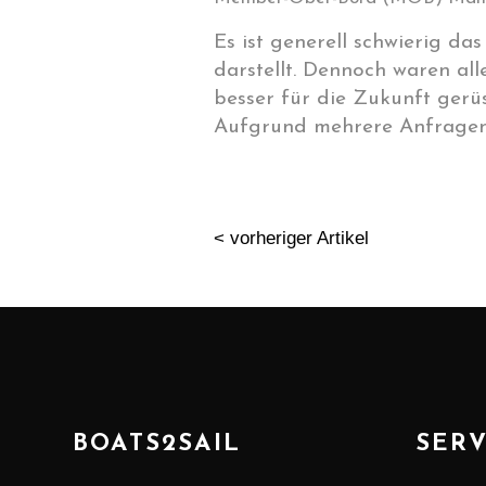
Es ist generell schwierig d
darstellt. Dennoch waren al
besser für die Zukunft gerüs
Aufgrund mehrere Anfragen 
< vorheriger Artikel
BOATS2SAIL
SERV