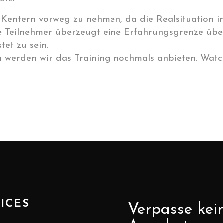
as Kentern vorweg zu nehmen, da die Realsituation
le Teilnehmer überzeugt eine Erfahrungsgrenze üb
tet zu sein.
werden wir das Training nochmals anbieten. Watch
ICES
Verpasse kei