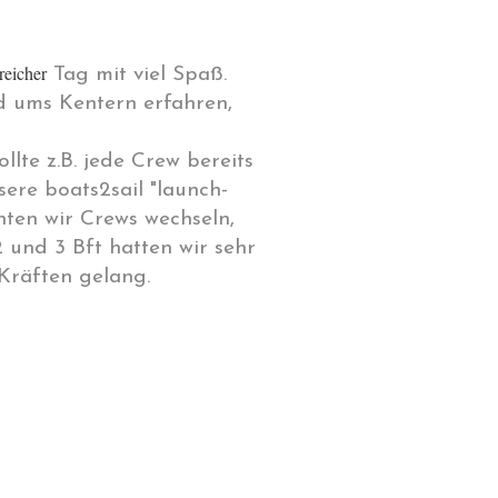
reicher
Tag mit viel Spaß.
d ums Kentern erfahren,
lte z.B. jede Crew bereits
ere boats2sail "launch-
nten wir Crews wechseln,
 und 3 Bft hatten wir sehr
Kräften gelang.