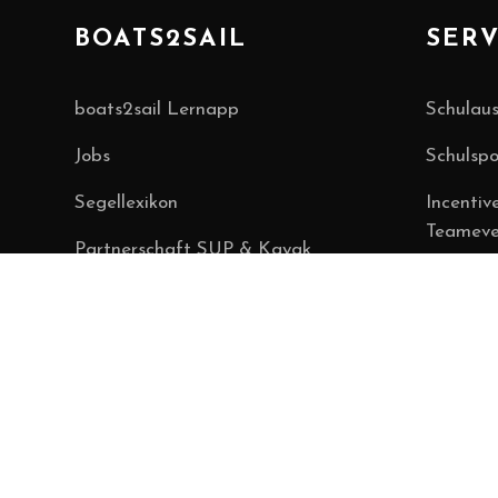
BOATS2SAIL
SERV
boats2sail Lernapp
Schulaus
Jobs
Schulsp
Segellexikon
Incentiv
Teameve
Partnerschaft SUP & Kayak
Automat
Firmene
Heiuki SUP & Kayak Automat
Bootsser
Über uns
Yachtin
Kontakt
FB2 Theo
Active Agents Digitalagentur
Verleih 