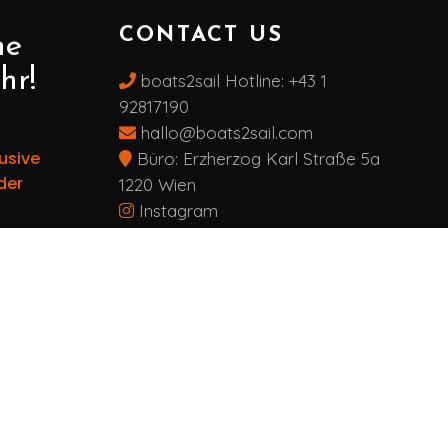
CONTACT US
ne
hr!
boats2sail Hotline:
+43 1
92817190
hallo@boats2sail.com
usive
Büro: Erzherzog Karl Straße 5a
der
1220 Wien
Instagram
Facebook
schten Rabatt
batt
ukte