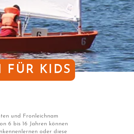
FÜR KIDS
sten und Fronleichnam
on 6 bis 16 Jahren können
lnkennenlernen oder diese