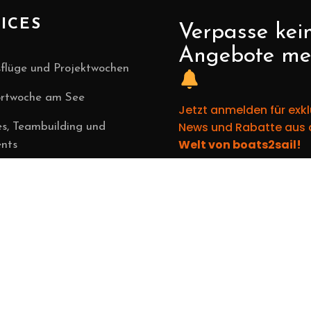
ICES
Verpasse kei
Angebote me
flüge und Projektwochen
ortwoche am See
Jetzt anmelden für exkl
News und Rabatte aus 
es, Teambuilding und
Welt von boats2sail!
nts
Wähle deinen gewün
vents am See
Ich möchte 5% Ra
auf alle Kursprod
vice & Werft
Ich möchte 10%
vest & Eignerprogramm
Rabatt auf alle
riekurs Online Live
Verleihprodukte
& Kurse