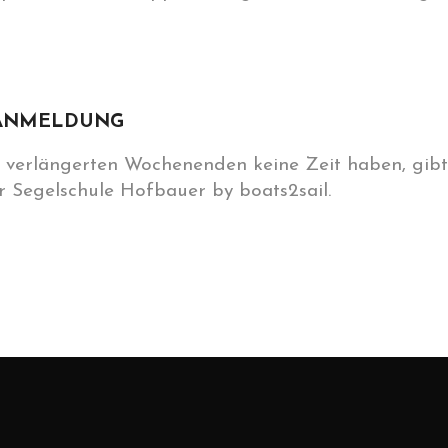
ANMELDUNG
2. verlängerten Wochenenden keine Zeit haben, gibt
 Segelschule Hofbauer by boats2sail.