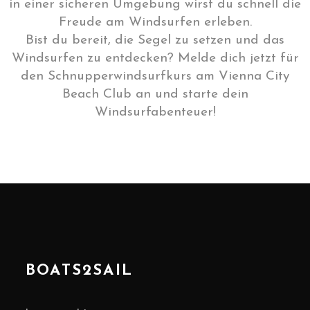
in einer sicheren Umgebung wirst du schnell die
Freude am Windsurfen erleben.
Bist du bereit, die Segel zu setzen und das
Windsurfen zu entdecken? Melde dich jetzt für
den Schnupperwindsurfkurs am Vienna City
Beach Club an und starte dein
Windsurfabenteuer!
BOATS2SAIL