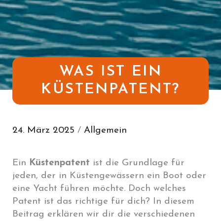
WAS IST EIN
KÜSTENPATENT?
24. März 2025
/
Allgemein
Ein
Küstenpatent
ist die Grundlage für
jeden, der in Küstengewässern ein Boot oder
eine Yacht führen möchte. Doch welches
Patent ist das richtige für dich? In diesem
Beitrag erklären wir dir die verschiedenen