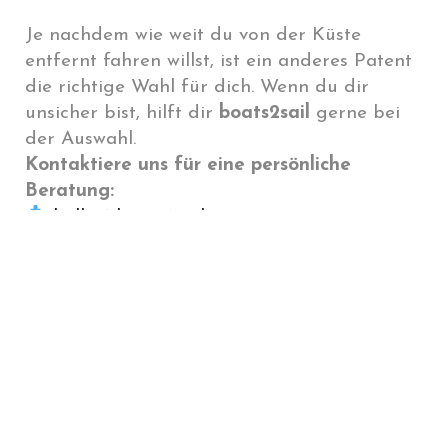
Je nachdem wie weit du von der Küste
entfernt fahren willst, ist ein anderes Patent
die richtige Wahl für dich. Wenn du dir
unsicher bist, hilft dir
boats2sail
gerne bei
der Auswahl.
Kontaktiere uns für eine persönliche
Beratung:
hallo@boats2sail.com
Folge uns auch gerne auf Instagram ->
boats2sail
um immer die neusten
Informationen zu erhalten.