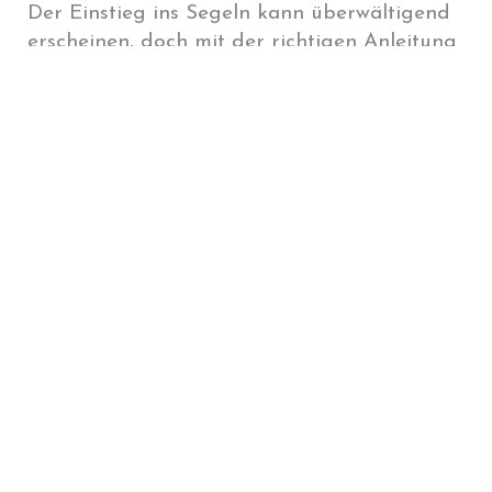
Der Einstieg ins Segeln kann überwältigend
erscheinen, doch mit der richtigen Anleitung
und einem professionellen Segelkurs steht
Ihrem Abenteuer auf dem Wasser nichts
mehr im Wege. Wenn Sie die ersten Schritte
gegangen sind, werden Sie schnell merken,
wie viel Spaß das Segeln macht und wie Sie
immer sicherer auf dem Wasser werden.Wenn
auch Sie vom Segelvirus gepackt wurden,
informieren Sie sich noch heute über die
Einsteigerkurse bei Boats2Sail und starten
Sie Ihr Segelabenteuer!
< vorheriger Artikel
nächster Artikel >