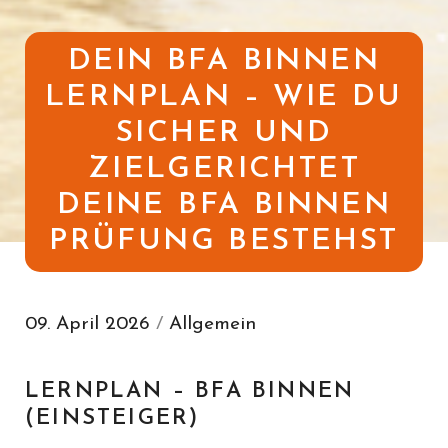
DEIN BFA BINNEN
LERNPLAN – WIE DU
SICHER UND
ZIELGERICHTET
DEINE BFA BINNEN
PRÜFUNG BESTEHST
09. April 2026
/
Allgemein
LERNPLAN – BFA BINNEN
(EINSTEIGER)