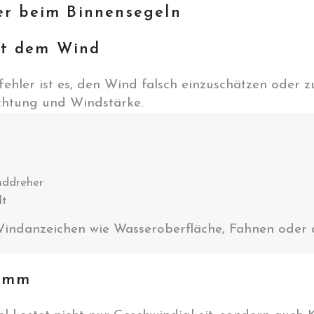
er beim Binnensegeln
it dem Wind
hler ist es, den Wind falsch einzuschätzen oder zu
chtung und Windstärke.
nddreher
lt
indanzeichen wie Wasseroberfläche, Fahnen oder 
rimm