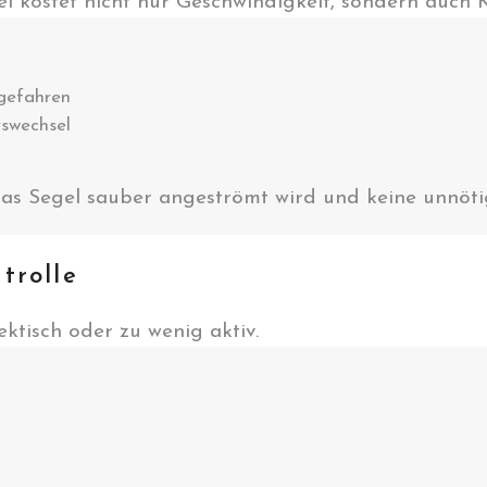
l kostet nicht nur Geschwindigkeit, sondern auch K
 gefahren
rswechsel
as Segel sauber angeströmt wird und keine unnötig
trolle
ktisch oder zu wenig aktiv.