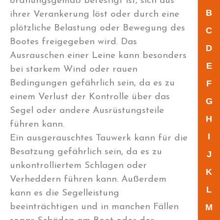
ordnungsgemäß befestigt ist, sich aus
B
ihrer Verankerung löst oder durch eine
plötzliche Belastung oder Bewegung des
C
Bootes freigegeben wird. Das
D
Ausrauschen einer Leine kann besonders
E
bei starkem Wind oder rauen
Bedingungen gefährlich sein, da es zu
F
einem Verlust der Kontrolle über das
G
Segel oder andere Ausrüstungsteile
H
führen kann.
I
Ein ausgerauschtes Tauwerk kann für die
Besatzung gefährlich sein, da es zu
J
unkontrolliertem Schlagen oder
K
Verheddern führen kann. Außerdem
L
kann es die Segelleistung
beeinträchtigen und in manchen Fällen
M