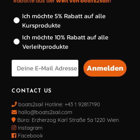
Rabatte aus der
Welt von boats2sail!
Wähle deinen gewünschten Rabatt
Ich möchte 5% Rabatt auf alle
Kursprodukte
Ich möchte 10% Rabatt auf alle
Verleihprodukte
Anmelden
CONTACT US
boats2sail Hotline:
+43 1 92817190
hallo@boats2sail.com
Büro: Erzherzog Karl Straße 5a 1220 Wien
Instagram
Facebook