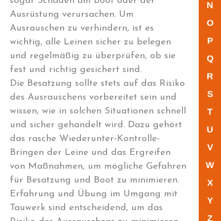
sogar Schäden am Boot oder der
N
Ausrüstung verursachen. Um
O
Ausrauschen zu verhindern, ist es
P
wichtig, alle Leinen sicher zu belegen
und regelmäßig zu überprüfen, ob sie
Q
fest und richtig gesichert sind.
R
Die Besatzung sollte stets auf das Risiko
S
des Ausrauschens vorbereitet sein und
wissen, wie in solchen Situationen schnell
T
und sicher gehandelt wird. Dazu gehört
U
das rasche Wiederunter-Kontrolle-
V
Bringen der Leine und das Ergreifen
W
von Maßnahmen, um mögliche Gefahren
für Besatzung und Boot zu minimieren.
X
Erfahrung und Übung im Umgang mit
Y
Tauwerk sind entscheidend, um das
Z