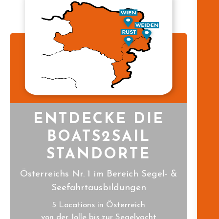
ENTDECKE DIE
BOATS2SAIL
STANDORTE
Österreichs Nr. 1 im Bereich Segel- &
Seefahrtausbildungen
5 Locations in Österreich
von der Jolle bis zur Segelyacht