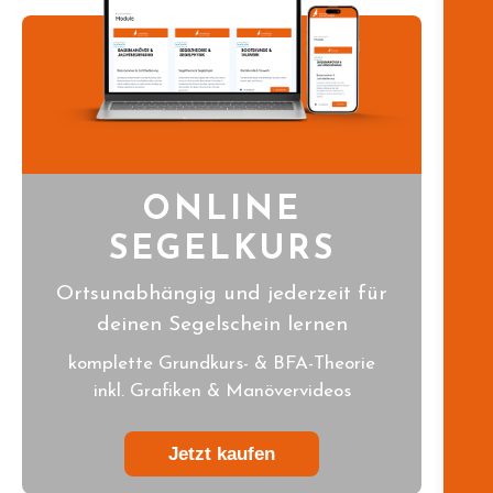
ONLINE
SEGELKURS
Ortsunabhängig und jederzeit für
deinen Segelschein lernen
komplette Grundkurs- & BFA-Theorie
inkl. Grafiken & Manövervideos
Jetzt kaufen