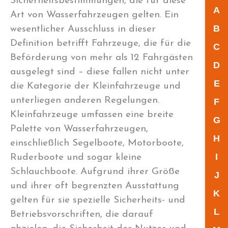
Sicherheitsbestimmungen, die für diese
A
Art von Wasserfahrzeugen gelten. Ein
B
wesentlicher Ausschluss in dieser
Definition betrifft Fahrzeuge, die für die
C
Beförderung von mehr als 12 Fahrgästen
D
ausgelegt sind – diese fallen nicht unter
E
die Kategorie der Kleinfahrzeuge und
unterliegen anderen Regelungen.
F
Kleinfahrzeuge umfassen eine breite
G
Palette von Wasserfahrzeugen,
H
einschließlich Segelboote, Motorboote,
I
Ruderboote und sogar kleine
Schlauchboote. Aufgrund ihrer Größe
J
und ihrer oft begrenzten Ausstattung
K
gelten für sie spezielle Sicherheits- und
L
Betriebsvorschriften, die darauf