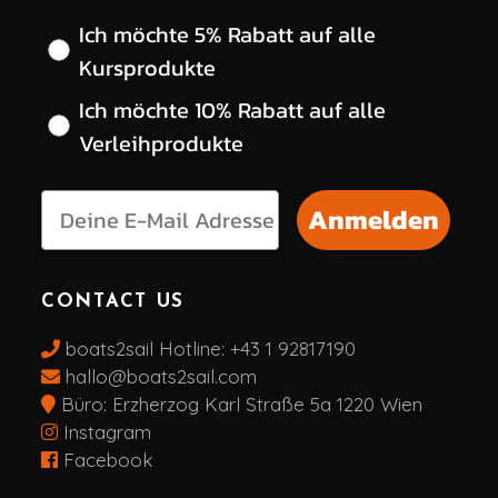
Wähle deinen gewünschten Rabatt
Ich möchte 5% Rabatt auf alle
Kursprodukte
Ich möchte 10% Rabatt auf alle
Verleihprodukte
Anmelden
CONTACT US
boats2sail Hotline:
+43 1 92817190
hallo@boats2sail.com
Büro: Erzherzog Karl Straße 5a 1220 Wien
Instagram
Facebook