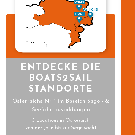
ENTDECKE DIE
BOATS2SAIL
STANDORTE
Österreichs Nr. 1 im Bereich Segel- &
Seefahrtausbildungen
5 Locations in Österreich
von der Jolle bis zur Segelyacht