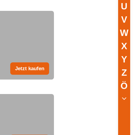
U
V
W
X
Y
Jetzt kaufen
Z
Ö