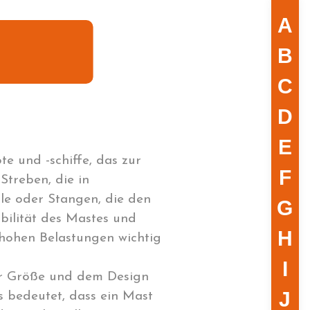
A
B
C
D
E
te und -schiffe, das zur
F
Streben, die in
le oder Stangen, die den
G
abilität des Mastes und
H
 hohen Belastungen wichtig
I
er Größe und dem Design
J
s bedeutet, dass ein Mast