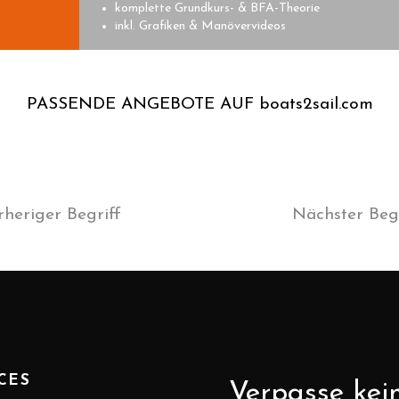
komplette Grundkurs- & BFA-Theorie
inkl. Grafiken & Manövervideos
PASSENDE ANGEBOTE AUF boats2sail.com
rheriger Begriff
Nächster Begr
CES
Verpasse kei