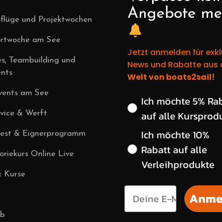
Angebote me
flüge und Projektwochen
ortwoche am See
Jetzt anmelden für exkl
es, Teambuilding und
News und Rabatte aus 
nts
Welt von boats2sail!
vents am See
Wähle deinen gewün
Ich möchte 5% Ra
auf alle Kursprod
vice & Werft
Ich möchte 10%
vest & Eignerprogramm
Rabatt auf alle
riekurs Online Live
Verleihprodukte
& Kurse
Anme
ub