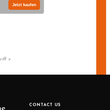
Jetzt kaufen
iff >
CONTACT US
ne