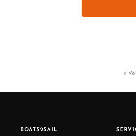
< Vo
BOATS2SAIL
SERVI