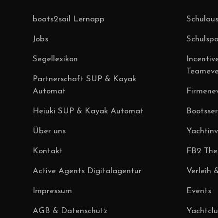
boats2sail Lernapp
Schulaus
Jobs
Schulsp
Segellexikon
Incentiv
Teameve
Partnerschaft SUP & Kayak
Automat
Firmene
Heiuki SUP & Kayak Automat
Bootsser
Über uns
Yachtin
Kontakt
FB2 Theo
Active Agents Digitalagentur
Verleih 
Impressum
Events
AGB & Datenschutz
Yachtcl