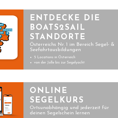
ENTDECKE DIE
BOATS2SAIL
STANDORTE
Österreichs Nr. 1 im Bereich Segel- &
Seefahrtausbildungen
5 Locations in Österreich
von der Jolle bis zur Segelyacht
ONLINE
SEGELKURS
Ortsunabhängig und jederzeit für
deinen Segelschein lernen