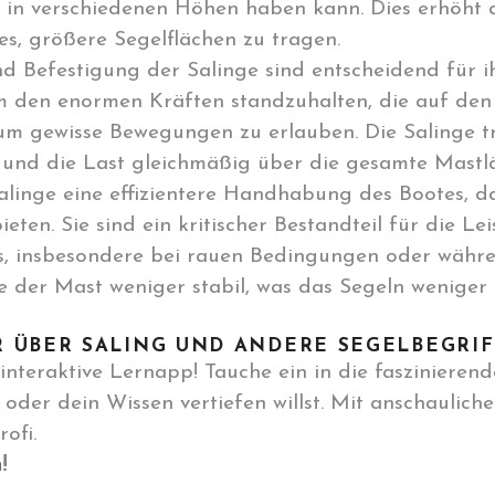
in verschiedenen Höhen haben kann. Dies erhöht di
s, größere Segelflächen zu tragen.
d Befestigung der Salinge sind entscheidend für ihr
m den enormen Kräften standzuhalten, die auf den
, um gewisse Bewegungen zu erlauben. Die Salinge 
 und die Last gleichmäßig über die gesamte Mastlä
alinge eine effizientere Handhabung des Bootes, da
bieten. Sie sind ein kritischer Bestandteil für die L
es, insbesondere bei rauen Bedingungen oder währe
 der Mast weniger stabil, was das Segeln weniger 
 ÜBER SALING UND ANDERE SEGELBEGRI
interaktive Lernapp! Tauche ein in die faszinierend
oder dein Wissen vertiefen willst. Mit anschaulich
ofi.
n
!