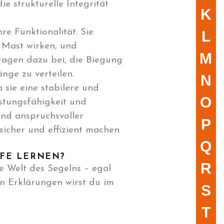
e strukturelle Integrität
K
e Funktionalität. Sie
L
 Mast wirken, und
M
tragen dazu bei, die Biegung
nge zu verteilen.
N
 sie eine stabilere und
O
eistungsfähigkeit und
nd anspruchsvoller
P
sicher und effizient machen
Q
FFE LERNEN?
R
e Welt des Segelns – egal
en Erklärungen wirst du im
S
T