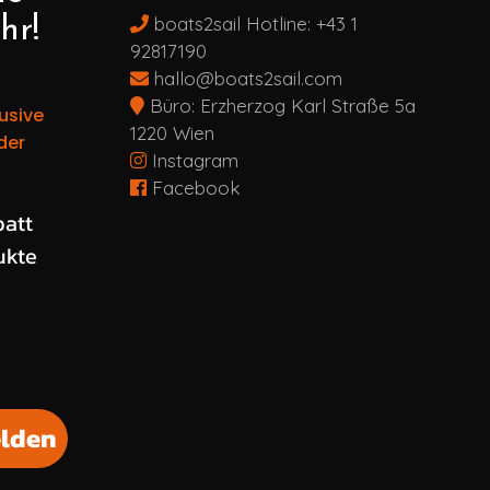
boats2sail Hotline:
+43 1
hr!
92817190
hallo@boats2sail.com
Büro: Erzherzog Karl Straße 5a
usive
1220 Wien
der
Instagram
Facebook
schten Rabatt
batt
ukte
lden