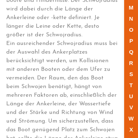
Boote und Hindernisse. Der Schwojradius
M
wird dabei durch die Länge der
Ankerleine oder -kette definiert. Je
N
länger die Leine oder Kette, desto
O
größer ist der Schwojradius.
P
Ein ausreichender Schwojradius muss bei
Q
der Auswahl des Ankerplatzes
berücksichtigt werden, um Kollisionen
R
mit anderen Booten oder dem Ufer zu
S
vermeiden. Der Raum, den das Boot
T
beim Schwojen benötigt, hängt von
mehreren Faktoren ab, einschließlich der
U
Länge der Ankerleine, der Wassertiefe
V
und der Stärke und Richtung von Wind
W
und Strömung. Um sicherzustellen, dass
X
das Boot genügend Platz zum Schwojen