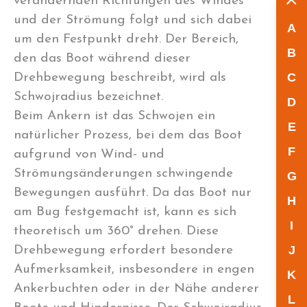
verändernden Richtungen des Windes
und der Strömung folgt und sich dabei
A
um den Festpunkt dreht. Der Bereich,
B
den das Boot während dieser
C
Drehbewegung beschreibt, wird als
Schwojradius bezeichnet.
D
Beim Ankern ist das Schwojen ein
E
natürlicher Prozess, bei dem das Boot
F
aufgrund von Wind- und
Strömungsänderungen schwingende
G
Bewegungen ausführt. Da das Boot nur
H
am Bug festgemacht ist, kann es sich
I
theoretisch um 360° drehen. Diese
J
Drehbewegung erfordert besondere
Aufmerksamkeit, insbesondere in engen
K
Ankerbuchten oder in der Nähe anderer
L