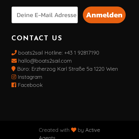
Anmelden
CONTACT US
boats2sail Hotline:
+43 1 92817190
hallo@boats2sail.com
Büro: Erzherzog Karl Straße 5a 1220 Wien
Instagram
Facebook
Created with 
 by 
Active 
Agents