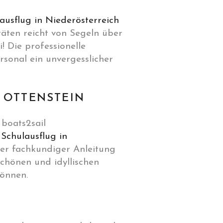
ausflug in Niederösterreich
täten reicht von Segeln über
 Die professionelle
sonal ein unvergesslicher
 OTTENSTEIN
 boats2sail
n
Schulausflug in
ter fachkundiger Anleitung
hönen und idyllischen
können.