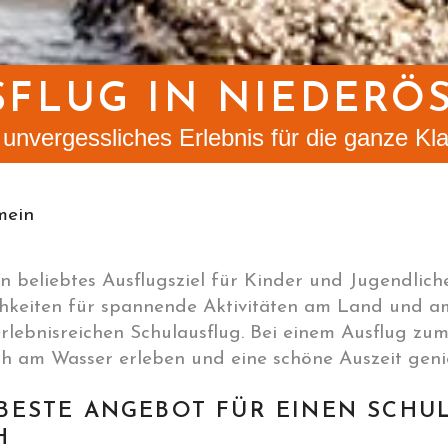
FLUG IN NIEDERÖ
 unvergessliches Erlebnis für die ganze Kl
mein
in beliebtes Ausflugsziel für Kinder und Jugendlich
ichkeiten für spannende Aktivitäten am Land und 
 erlebnisreichen Schulausflug. Bei einem Ausflug z
h am Wasser erleben und eine schöne Auszeit geni
 BESTE ANGEBOT FÜR EINEN SCHU
H