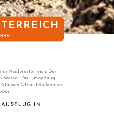
STERREICH
asse
e in Niederösterreich. Der
am Wasser. Die Umgebung
um Stausee Ottenstein können
eßen.
LAUSFLUG IN