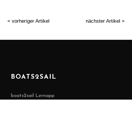
< vorheriger Artikel
nächster Artikel >
BOATS2SAIL
boats2sail Lernapp
Jobs
Segellexikon